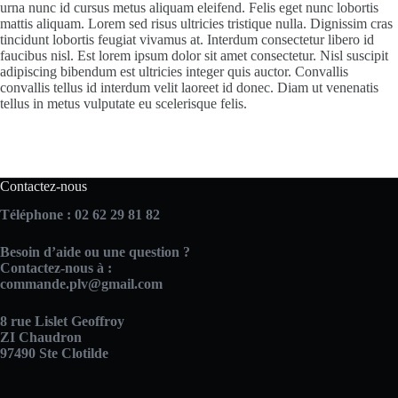
urna nunc id cursus metus aliquam eleifend. Felis eget nunc lobortis
mattis aliquam. Lorem sed risus ultricies tristique nulla. Dignissim cras
tincidunt lobortis feugiat vivamus at. Interdum consectetur libero id
faucibus nisl. Est lorem ipsum dolor sit amet consectetur. Nisl suscipit
adipiscing bibendum est ultricies integer quis auctor. Convallis
convallis tellus id interdum velit laoreet id donec. Diam ut venenatis
tellus in metus vulputate eu scelerisque felis.
Contactez-nous
Téléphone : 02 62 29 81 82
Besoin d’aide ou une question ?
Contactez-nous à :
commande.plv@gmail.com
8 rue Lislet Geoffroy
ZI Chaudron
97490 Ste Clotilde