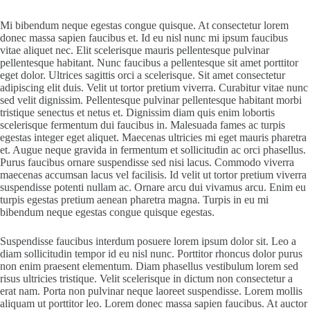
Mi bibendum neque egestas congue quisque. At consectetur lorem
donec massa sapien faucibus et. Id eu nisl nunc mi ipsum faucibus
vitae aliquet nec. Elit scelerisque mauris pellentesque pulvinar
pellentesque habitant. Nunc faucibus a pellentesque sit amet porttitor
eget dolor. Ultrices sagittis orci a scelerisque. Sit amet consectetur
adipiscing elit duis. Velit ut tortor pretium viverra. Curabitur vitae nunc
sed velit dignissim. Pellentesque pulvinar pellentesque habitant morbi
tristique senectus et netus et. Dignissim diam quis enim lobortis
scelerisque fermentum dui faucibus in. Malesuada fames ac turpis
egestas integer eget aliquet. Maecenas ultricies mi eget mauris pharetra
et. Augue neque gravida in fermentum et sollicitudin ac orci phasellus.
Purus faucibus ornare suspendisse sed nisi lacus. Commodo viverra
maecenas accumsan lacus vel facilisis. Id velit ut tortor pretium viverra
suspendisse potenti nullam ac. Ornare arcu dui vivamus arcu. Enim eu
turpis egestas pretium aenean pharetra magna. Turpis in eu mi
bibendum neque egestas congue quisque egestas.
Suspendisse faucibus interdum posuere lorem ipsum dolor sit. Leo a
diam sollicitudin tempor id eu nisl nunc. Porttitor rhoncus dolor purus
non enim praesent elementum. Diam phasellus vestibulum lorem sed
risus ultricies tristique. Velit scelerisque in dictum non consectetur a
erat nam. Porta non pulvinar neque laoreet suspendisse. Lorem mollis
aliquam ut porttitor leo. Lorem donec massa sapien faucibus. At auctor