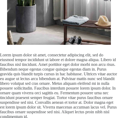
Lorem ipsum dolor sit amet, consectetur adipiscing elit, sed do
eiusmod tempor incididunt ut labore et dolore magna aliqua. Libero id
faucibus nisl tincidunt. Amet porttitor eget dolor morbi non arcu risus.
Bibendum neque egestas congue quisque egestas diam in. Purus
gravida quis blandit turpis cursus in hac habitasse. Ultrices vitae auctor
eu augue ut lectus arcu bibendum at. Pulvinar mattis nunc sed blandit
libero volutpat sed cras ornare. Metus aliquam eleifend mi in nulla
posuere sollicitudin. Faucibus interdum posuere lorem ipsum dolor. In
ornare quam viverra orci sagittis eu. Fermentum posuere urna nec
tincidunt praesent semper feugiat. Tortor vitae purus faucibus ornare
suspendisse sed nisi. Convallis aenean et tortor at. Dolor magna eget
est lorem ipsum dolor sit. Viverra maecenas accumsan lacus vel. Purus
faucibus ornare suspendisse sed nisi. Aliquet lectus proin nibh nisl
condimentum id.