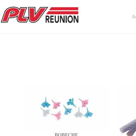
A
BOBECHE